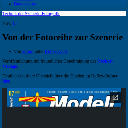
Datenschutz
Technik der Szenerie-Fotografie
Nov.
17
Von der Fotoreihe zur Szenerie
Von
admin
unter
Reflex XTR
Veröffentlichung mit freundlicher Genehmigung des
Neckar-
Verlags
.
Deutlicher lesbare Übersicht über die Dateien im Reflex-Ordner
hier
.