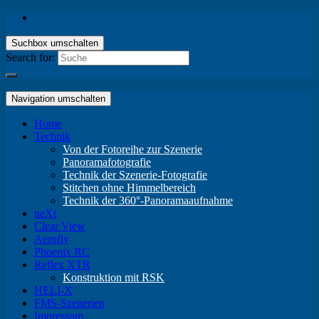
Suchbox umschalten
Search for:
Navigation umschalten
Home
Technik
Von der Fotoreihe zur Szenerie
Panoramafotografie
Technik der Szenerie-Fotografie
Stitchen ohne Himmelbereich
Technik der 360°-Panoramaaufnahme
neXt
Clear View
Aerofly
Phoenix RC
Reflex XTR
Konstruktion mit RSK
HELI-X
FMS-Szenerien
Impressum